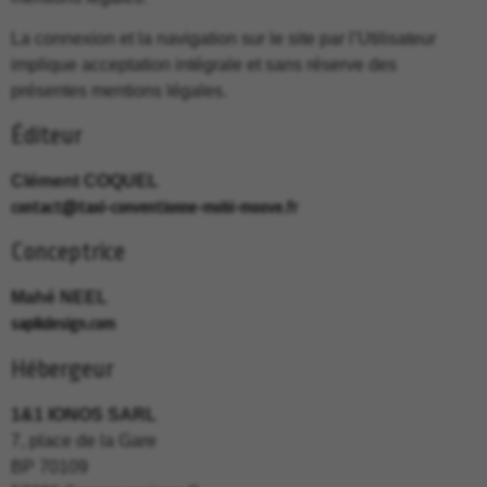
La connexion et la navigation sur le site par l’Utilisateur
implique acceptation intégrale et sans réserve des
présentes mentions légales.
Éditeur
Clément COQUEL
contact@taxi-conventionne-mobi-moove.fr
Conceptrice
Mahé NEEL
sapikdesign.com
Hébergeur
1&1 IONOS SARL
7, place de la Gare
BP 70109