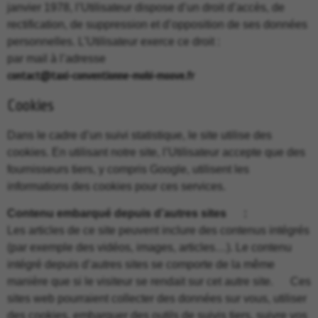
janvier 1978, l’Utilisateur dispose d’un droit d’accès, de
rectification, de suppression et d’opposition de ses données
personnelles. L’Utilisateur exerce ce droit :
par mail à l’adresse
contact@taxi-conventionne-mobi-moove.fr
Cookies
Dans le cadre d’un suivi statistique, le site utilise des
cookies. En utilisant notre site, l’Utilisateur accepte que des
fournisseurs tiers, y compris Google, utilisent les
informations des cookies pour ces services.
Contenu embarqué depuis d’autres sites :
Les articles de ce site peuvent inclure des contenus intégrés
(par exemple des vidéos, images, articles…). Le contenu
intégré depuis d’autres sites se comporte de la même
manière que si le visiteur se rendait sur cet autre site. Ces
sites web pourraient collecter des données sur vous, utiliser
des cookies, embarquer des outils de suivis tiers, suivre vos