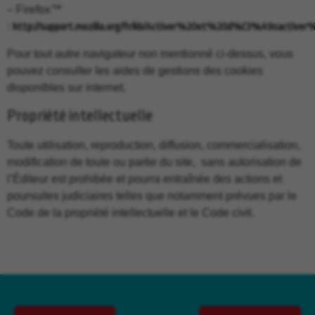
– Firefox™
:
http://support.mozilla.org/fr/kb/Activer%20et%20d%C3%A9sactiver
Pour tout autre navigateur non mentionné ci-dessus, vous
pouvez consulter les aides de gestions des cookies
disponibles sur internet.
Propriété intellectuelle
Toute utilisation, reproduction, diffusion, commercialisation,
modification de toute ou partie du site, sans autorisation de
l’Éditeur est prohibée et pourra entraînée des actions et
poursuites judiciaires telles que notamment prévues par le
Code de la propriété intellectuelle et le Code civil.