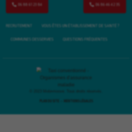
06 88 61 23 84
06 86 46 42 35
RECRUTEMENT
VOUS ÊTES UN ÉTABLISSEMENT DE SANTÉ ?
COMMUNES DESSERVIES
QUESTIONS FRÉQUENTES
© 2023 Mobi•moove. Tous droits réservés.
–
PLAN DU SITE
MENTIONS LÉGALES