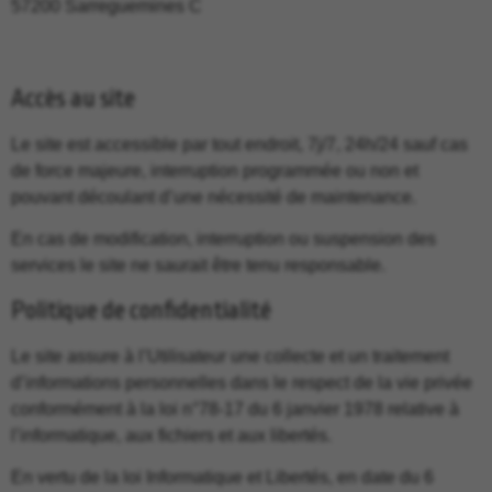
57200 Sarreguemines C
Accès au site
Le site est accessible par tout endroit, 7j/7, 24h/24 sauf cas
de force majeure, interruption programmée ou non et
pouvant découlant d’une nécessité de maintenance.
En cas de modification, interruption ou suspension des
services le site ne saurait être tenu responsable.
Politique de confidentialité
Le site assure à l’Utilisateur une collecte et un traitement
d’informations personnelles dans le respect de la vie privée
conformément à la loi n°78-17 du 6 janvier 1978 relative à
l’informatique, aux fichiers et aux libertés.
En vertu de la loi Informatique et Libertés, en date du 6