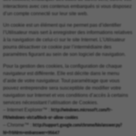
interactions avec ces contenus embarqués si vous disposez
d’un compte connecté sur leur site web.
Un cookie est un élément qui ne permet pas d’identifier
l’Utilisateur mais sert à enregistrer des informations relatives
à la navigation de celui-ci sur le site Internet. L’Utilisateur
pourra désactiver ce cookie par l’intermédiaire des
paramètres figurant au sein de son logiciel de navigation.
Pour la gestion des cookies, la configuration de chaque
navigateur est différente. Elle est décrite dans le menu
d’aide de votre navigateur. Tout paramétrage que vous
pouvez entreprendre sera susceptible de modifier votre
navigation sur Internet et vos conditions d’accès à certains
services nécessitant l’utilisation de Cookies.
– Internet Explorer™ :
http://windows.microsoft.com/fr-
FR/windows-vista/Block-or-allow-cookies
– Chrome™ :
http://support.google.com/chrome/bin/answer.py?
hl=fr&hlrm=en&answer=95647