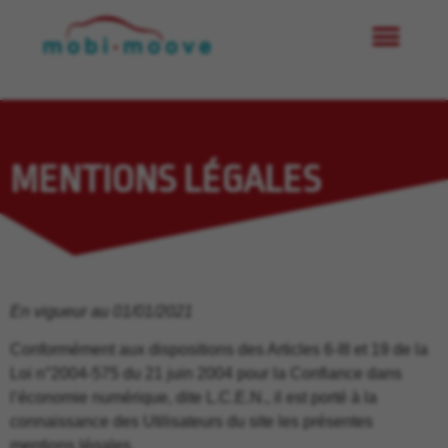
MENTIONS LÉGALES
En vigueur au 01/01/2021
Conformément aux dispositions des Articles 6-III et 19 de la
Loi n°2004-575 du 21 juin 2004 pour la Confiance dans
l’économie numérique, dite L.C.E.N., il est porté à la
connaissance des Utilisateurs du site les présentes
mentions légales.